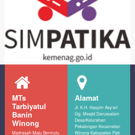
MTs
Alamat
Tarbiyatul
Jl. K.H. Hasyim Asy'ari
Banin
Gg. Masjid Darussalam
Desa/Kelurahan
Winong
Pekalongan Kecamatan
Madrasah Maju Bermutu
Winong Kabupaten Pati