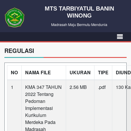
MTS TARBIYATUL BANIN
WINONG
Madrasah Maju Bermutu Mendunia
REGULASI
NO
NAMA FILE
UKURAN
TIPE
DIUN
1
KMA 347 TAHUN
2.56 MB
.pdf
130 Kal
2022 Tentang
Pedoman
Implementasi
Kurikulum
Merdeka Pada
Madrasah