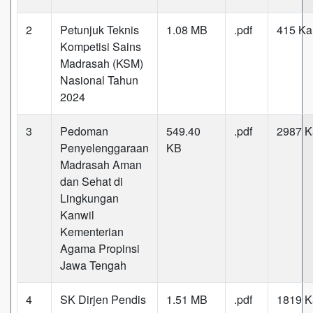
2
Petunjuk Teknis
1.08 MB
.pdf
415 Kal
Kompetisi Sains
Madrasah (KSM)
Nasional Tahun
2024
3
Pedoman
549.40
.pdf
2987 K
Penyelenggaraan
KB
Madrasah Aman
dan Sehat di
Lingkungan
Kanwil
Kementerian
Agama Propinsi
Jawa Tengah
4
SK Dirjen Pendis
1.51 MB
.pdf
1819 K