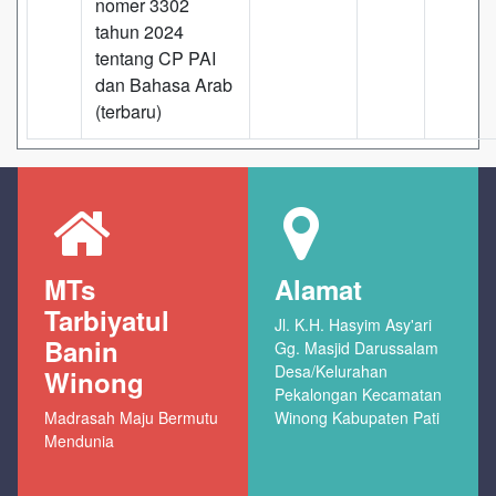
nomer 3302
tahun 2024
tentang CP PAI
dan Bahasa Arab
(terbaru)
MTs
Alamat
Tarbiyatul
Jl. K.H. Hasyim Asy'ari
Banin
Gg. Masjid Darussalam
Desa/Kelurahan
Winong
Pekalongan Kecamatan
Madrasah Maju Bermutu
Winong Kabupaten Pati
Mendunia