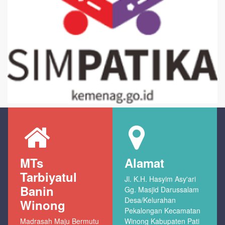
MTs
Alamat
Tarbiyatul
Jl. K.H. Hasyim Asy'ari
Banin
Gg. Masjid Darussalam
Desa/Kelurahan
Winong
Pekalongan Kecamatan
Madrasah Maju Bermutu
Winong Kabupaten Pati