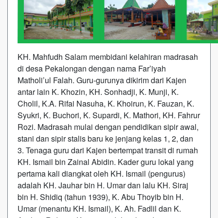
KH. Mahfudh Salam membidani kelahiran madrasah
di desa Pekalongan dengan nama Far’iyah
Matholi’ul Falah. Guru-gurunya dikirim dari Kajen
antar lain K. Khozin, KH. Sonhadji, K. Munji, K.
Cholil, K.A. Rifai Nasuha, K. Khoirun, K. Fauzan, K.
Syukri, K. Buchori, K. Supardi, K. Mathori, KH. Fahrur
Rozi. Madrasah mulai dengan pendidikan sipir awal,
stani dan sipir stalis baru ke jenjang kelas 1, 2, dan
3. Tenaga guru dari Kajen bertempat transit di rumah
KH. Ismail bin Zainal Abidin. Kader guru lokal yang
pertama kali diangkat oleh KH. Ismail (pengurus)
adalah KH. Jauhar bin H. Umar dan lalu KH. Siraj
bin H. Shidiq (tahun 1939), K. Abu Thoyib bin H.
Umar (menantu KH. Ismail), K. Ah. Fadlil dan K.