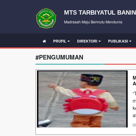
MTS TARBIYATUL BANI
Madrasah Maju Bermutu Mendunia
PROFIL
DIREKTORI
PUBLIKASI
#PENGUMUMAN
M
A
“
m
k
a
0