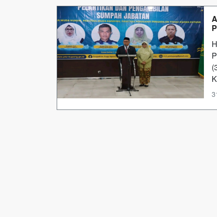
A
P
H
P
(
K
3