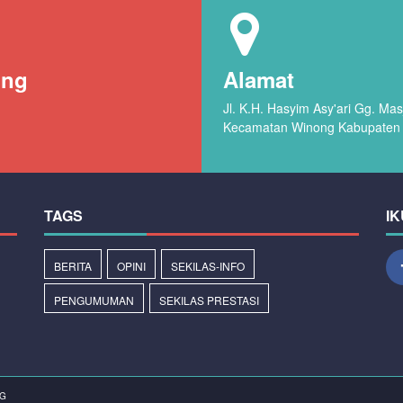
ong
Alamat
Jl. K.H. Hasyim Asy'ari Gg. M
Kecamatan Winong Kabupaten 
TAGS
IK
BERITA
OPINI
SEKILAS-INFO
PENGUMUMAN
SEKILAS PRESTASI
NG