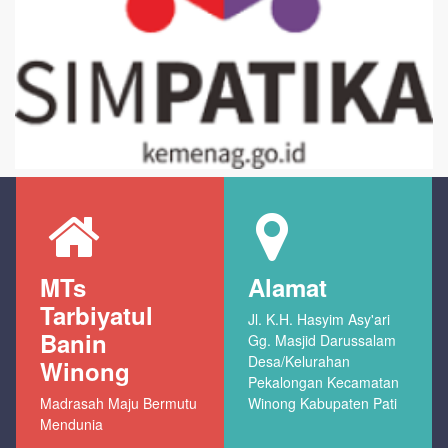
MTs
Alamat
Tarbiyatul
Jl. K.H. Hasyim Asy'ari
Banin
Gg. Masjid Darussalam
Desa/Kelurahan
Winong
Pekalongan Kecamatan
Madrasah Maju Bermutu
Winong Kabupaten Pati
Mendunia