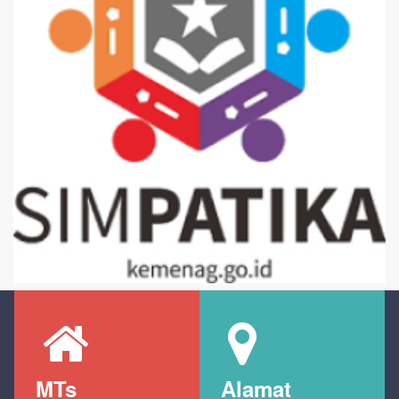
MTs
Alamat