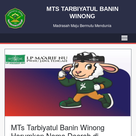
MTS TARBIYATUL BANIN
WINONG
Madrasah Maju Bermutu Mendunia
MTs Tarbiyatul Banin Winong
Harumkan Nama Daerah di