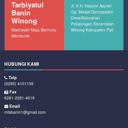
Tarbiyatul
Jl. K.H. Hasyim Asy'ari
Banin
Gg. Masjid Darussalam
Desa/Kelurahan
Winong
Pekalongan Kecamatan
Madrasah Maju Bermutu
Winong Kabupaten Pati
Mendunia
HUBUNGI KAMI
Telp
(0295) 4101139
Fax
6281-2281-4019
Email
mtsbanin1@gmail.com