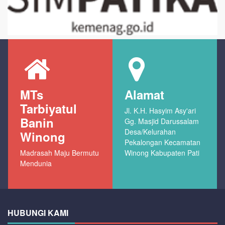
MTs
Alamat
Tarbiyatul
Jl. K.H. Hasyim Asy'ari
Banin
Gg. Masjid Darussalam
Desa/Kelurahan
Winong
Pekalongan Kecamatan
Madrasah Maju Bermutu
Winong Kabupaten Pati
Mendunia
HUBUNGI KAMI