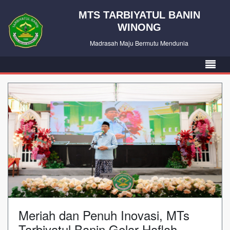
MTS TARBIYATUL BANIN
WINONG
Madrasah Maju Bermutu Mendunia
Meriah dan Penuh Inovasi, MTs
Tarbiyatul Banin Gelar Haflah