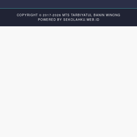
COPYRIGHT © 2017-2026
MTS TARBIYATUL BANIN WINONG
POWERED BY
SEKOLAHKU.WEB.ID