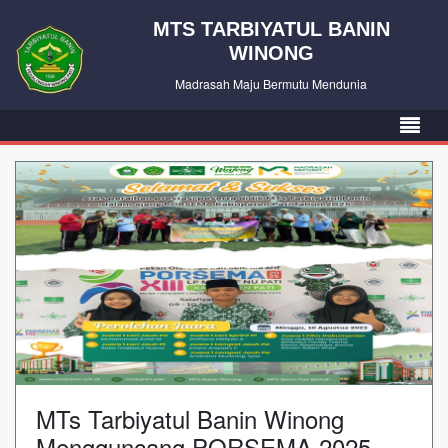
MTS TARBIYATUL BANIN
WINONG
Madrasah Maju Bermutu Mendunia
MTs Tarbiyatul Banin Winong
Mengguncang PORSEMA 2025,