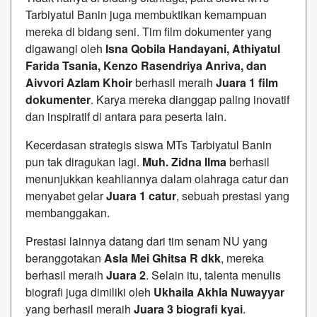
Tarbiyatul Banin juga membuktikan kemampuan
mereka di bidang seni. Tim film dokumenter yang
digawangi oleh
Isna Qobila Handayani, Athiyatul
Farida Tsania, Kenzo Rasendriya Anriva, dan
Aivvori Azlam Khoir
berhasil meraih
Juara 1 film
dokumenter
. Karya mereka dianggap paling inovatif
dan inspiratif di antara para peserta lain.
Kecerdasan strategis siswa MTs Tarbiyatul Banin
pun tak diragukan lagi.
Muh. Zidna Ilma
berhasil
menunjukkan keahliannya dalam olahraga catur dan
menyabet gelar
Juara 1 catur
, sebuah prestasi yang
membanggakan.
Prestasi lainnya datang dari tim senam NU yang
beranggotakan
Asla Mei Ghitsa R dkk
, mereka
berhasil meraih
Juara 2
. Selain itu, talenta menulis
biografi juga dimiliki oleh
Ukhaila Akhla Nuwayyar
yang berhasil meraih
Juara 3 biografi kyai
.