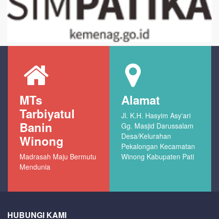
MTs
Alamat
Tarbiyatul
Jl. K.H. Hasyim Asy'ari
Banin
Gg. Masjid Darussalam
Desa/Kelurahan
Winong
Pekalongan Kecamatan
Madrasah Maju Bermutu
Winong Kabupaten Pati
Mendunia
HUBUNGI KAMI