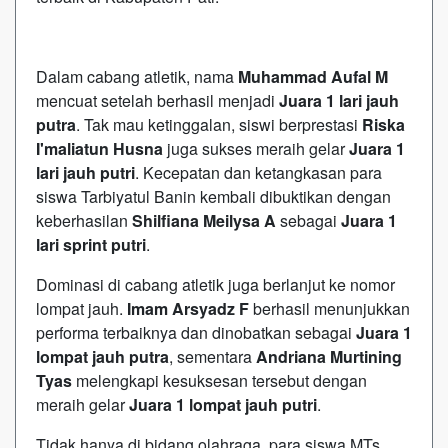
Dalam cabang atletik, nama
Muhammad Aufal M
mencuat setelah berhasil menjadi
Juara 1 lari jauh
putra
. Tak mau ketinggalan, siswi berprestasi
Riska
I'maliatun Husna
juga sukses meraih gelar
Juara 1
lari jauh putri
. Kecepatan dan ketangkasan para
siswa Tarbiyatul Banin kembali dibuktikan dengan
keberhasilan
Shilfiana Meilysa A
sebagai
Juara 1
lari sprint putri
.
Dominasi di cabang atletik juga berlanjut ke nomor
lompat jauh.
Imam Arsyadz F
berhasil menunjukkan
performa terbaiknya dan dinobatkan sebagai
Juara 1
lompat jauh putra
, sementara
Andriana Murtining
Tyas
melengkapi kesuksesan tersebut dengan
meraih gelar
Juara 1 lompat jauh putri
.
Tidak hanya di bidang olahraga, para siswa MTs