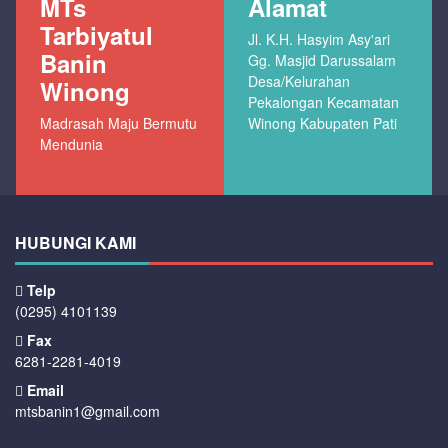
MTs
Alamat
Tarbiyatul
Jl. K.H. Hasyim Asy'ari
Banin
Gg. Masjid Darussalam
Desa/Kelurahan
Winong
Pekalongan Kecamatan
Madrasah Maju Bermutu
Winong Kabupaten Pati
Mendunia
HUBUNGI KAMI
Telp
(0295) 4101139
Fax
6281-2281-4019
Email
mtsbanin1@gmail.com